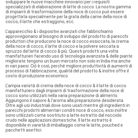
sviluppare le nuove macchine innovarici per i requisiti
specializzati di elaborazione di latte di cocco. La nostra gamma
di impianti di trasformazione della noce di cocco può essere
progettata specialmente per la grata della carne della noce di
cocco, il latte che estraggono, ecc.
L'apparecchio & i dispositivi avanzati che fabbrichiamo
approvvigionano al bisogno di sviluppo del prodotto di parecchi
produttori che producono la noce di cocco essiccata, la crema
della noce di cocco, il latte di cocco e la polvere seccata a
spruzzo del latte di cocco & più. Questi prodotti una volta
manifatturieri facendo uso di tecnologia avanzata & delle piante
migliorate tengono un buon mercato non solo in India ma anche
in vari paesi. Ciò è così, perché migliore produttività di aumenti di
processo di fabbricazione, qualità del prodotto & inoltre offre il
costo di produzione economico.
L'ampia varietà di crema della noce di cocco & il latte di cocco
manifatturiero dagli impianti di trasformazione della noce di
cocco sono utilizzati nella varia preparazione di alimento.
Aggiungono il sapore & l'aroma alla preparazione desiderata.
Oltre agli usi industriali dove sono usati mentre gli ingredienti in
parecchi prodotti alimentari conditi noce di cocco, essi inoltre
sono utilizzati come sostituto a latte estratto dal nocciolo
crudo nelle applicazioni domestiche. Il latte estratto è
disponibile in varietà di imballaggio come le latte, pouched e
pacchetti asettici.