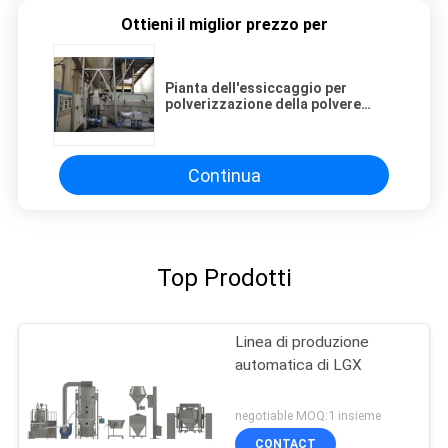
Ottieni il miglior prezzo per
Pianta dell'essiccaggio per
polverizzazione della polvere
della noce di cocco di 440V 60HZ
591KW
Continua
Top Prodotti
Linea di produzione
automatica di LGX
negotiable MOQ:1 insieme
CONTACT