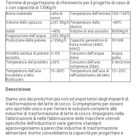
Termine di progettazione di riferimento per il progetto di caso di
c con capacità di 135Kg/h:
Nome materiale
Latte di
Temperatura dell'entrata
150~160℃
cocco
Volume dello spruzzo
≤337.5Kg/h
Temperatura dello
~80℃
sbocco
Solidi
~40%
Volume di aria asciutta
8000Kg/h
Evaporazione dell'acqua
≤202.5Kg/h
Produzione della polvere
≤135Kg/h
Capacità generatrice di
591KW
forza motrice (440V,
60HZ)
Umidità residua di polvere
3~5%
Consumo dell'acqua
Acqua
asciutta
dolce
pulita
Temperatura del prodotto
≤30℃
Consumo dell'aria
0.4m3/min
compressa (5bar)
Temperatura dell'aria
70~80℃
Temperatura dell'aria di
15~20℃
riscaldata a letto
raffreddamento del letto
fluidizzato
Descrizione:
Siamo uno dei produttori più noti ed esportatori degli impianti di
trasformazione del latte di cocco. Ci impegniamo per essere
uno sportello unico e per fornire le soluzioni complete alle
industrie di trasformazione di latte di cocco. Impegnato nella
fabbricazione & nella fabbricazione delle macchine utensili
specifiche dell'industria in varie gamme standard
approvvigioniamo a parecchie industrie di trasformazione
alimentare. Inoltre consolidiamo la capacità per progettare e