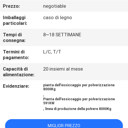
CONTROLLO
Prezzo:
negotiable
DI
Imballaggi
caso di legno
QUALITÀ
particolari:
Tempi di
8~18 SETTIMANE
CONTATTICI
consegna:
Termini di
L/C, T/T
pagamento:
NOTIZIA
Capacità di
20 insiemi al mese
alimentazione:
RICHIEDA
Evidenziare:
pianta dell'essiccaggio per polverizzazione
UNA
8000Kg
,
CITAZIONE
Pianta dell'essiccaggio per polverizzazione
591KW
,
linea di produzione della polvere 8000Kg
MAPPA
DEL
MIGLIOR PREZZO