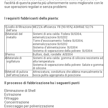
facilità di questa pianta più ulteriormente sono migliorate con le
sue operazioni regolari e senza problemi.
I requisiti fabbricanti della pianta:
1
Livello di filtrazione
MEZZA efficienza: F8 (90-95%) ASHRAE 52/76
dell'aria
2
Materiali del
Sistemi di aria calda: Fodera SUS304;
metallo
esternalizzazione SUS202
Torre d'essiccamento: fodera SUS304;
esternalizzazione SUS202
Sistema d'alimentazione: SUS304
Sistema di separazione della polvere: SUS304
3
Fermo
Bulloni, dadi, rondelle: AISI304
4
Materiale di
Sistemi di aria calda: gomma di silicone resistente ad
sigillatura
alta temperatura
Sistema di separazione della polvere: Salute e gomma
di silicone
5
Metodi di pulizia
Attrezzatura, conduttura che abbina manualmente la
dell'attrezzatura
bocca pulita appropriata di posizione
Il processo di fabbricazione ha i seguenti punti
Eliminazione di Shell
Estrazione
Filtraggio
Concentrazione
Essiccaggio per polverizzazione