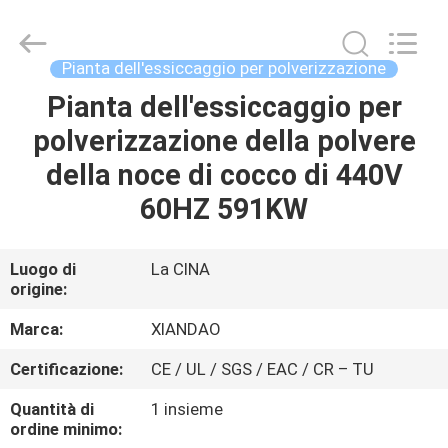
Jiangsu
XIANDAO
Drying
Technology
Co.,
Pianta dell'essiccaggio per polverizzazione
Ltd..
All
Pianta dell'essiccaggio per
CASA
Rights
Reserved.
polverizzazione della polvere
PRODOTTI
della noce di cocco di 440V
60HZ 591KW
CIRCA
NOI
Luogo di
La CINA
origine:
GIRO
Marca:
XIANDAO
DELLA
Certificazione:
CE / UL / SGS / EAC / CR – TU
FABBRICA
Quantità di
1 insieme
ordine minimo: