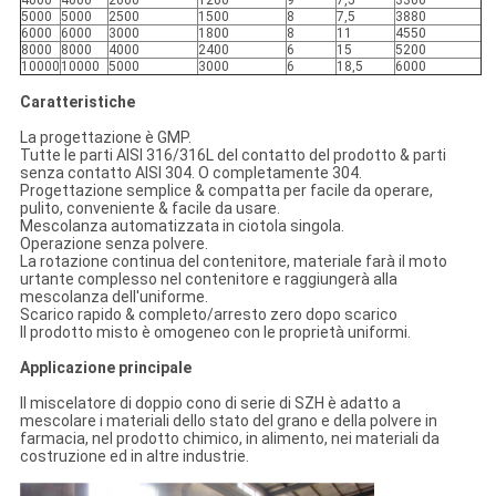
4000
4000
2000
1200
9
7,5
3300
5000
5000
2500
1500
8
7,5
3880
6000
6000
3000
1800
8
11
4550
8000
8000
4000
2400
6
15
5200
10000
10000
5000
3000
6
18,5
6000
Caratteristiche
La progettazione è GMP.
Tutte le parti AISI 316/316L del contatto del prodotto & parti
senza contatto AISI 304. O completamente 304.
Progettazione semplice & compatta per facile da operare,
pulito, conveniente & facile da usare.
Mescolanza automatizzata in ciotola singola.
Operazione senza polvere.
La rotazione continua del contenitore, materiale farà il moto
urtante complesso nel contenitore e raggiungerà alla
mescolanza dell'uniforme.
Scarico rapido & completo/arresto zero dopo scarico
Il prodotto misto è omogeneo con le proprietà uniformi.
Applicazione principale
Il miscelatore di doppio cono di serie di SZH è adatto a
mescolare i materiali dello stato del grano e della polvere in
farmacia, nel prodotto chimico, in alimento, nei materiali da
costruzione ed in altre industrie.