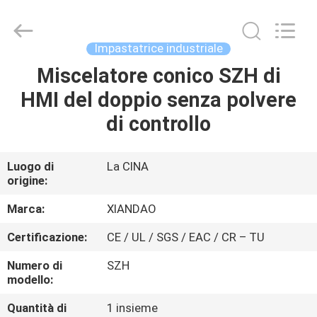
Jiangsu
XIANDAO
Drying
Technology
Co.,
Impastatrice industriale
Ltd..
All
Miscelatore conico SZH di
CASA
Rights
Reserved.
HMI del doppio senza polvere
PRODOTTI
di controllo
CIRCA
Luogo di
La CINA
origine:
NOI
Marca:
XIANDAO
GIRO
Certificazione:
CE / UL / SGS / EAC / CR – TU
DELLA
Numero di
SZH
FABBRICA
modello:
Quantità di
1 insieme