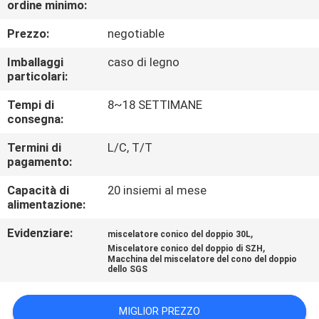
ordine minimo:
CONTROLLO
DI
Prezzo:
negotiable
QUALITÀ
Imballaggi
caso di legno
particolari:
CONTATTICI
Tempi di
8~18 SETTIMANE
consegna:
NOTIZIA
Termini di
L/C, T/T
pagamento:
Capacità di
20 insiemi al mese
RICHIEDA
alimentazione:
UNA
Evidenziare:
,
miscelatore conico del doppio 30L
CITAZIONE
,
Miscelatore conico del doppio di SZH
Macchina del miscelatore del cono del doppio
dello SGS
MAPPA
DEL
MIGLIOR PREZZO