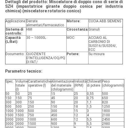
Dettagli del prodotto: Miscelatore di doppio cono di serie di
SZH (impastatrice girante doppio conica per industria
chimica) (miscelatore rotatorio conico)
Applicazione:
Derrate
Motore:
CUCIA ABB SIEMENS
alimentari/farmaceutico
Sistema di
HMI
Circostanza:
Granuli
controllo:
Capacità
30 – 10000L
MOC:
ACCIAIO AL
(L/Bat):
CARBONIO DI
SUS316/SUS304/,
ECC
Documento:
QUOZIENTE
Potere:
Su misura
D'INTELLIGENZA/OQ/PQ
DI FAT/
Parametro tecnico:
Spec.
Volume
Caratteristiche
Alimentazione
Velocità
Chilowatt
Peso
totale
operative (l)
del materiale
(RPM)
di potere
(chilogrammi)
(l)
(chilogrammi)
50
50
25
15
25
0,55
500
150
150
75
45
20
0,75
650
300
300
150
90
20
1,1
820
500
500
250
150
18
1,5
1250
1000
1000
500
300
15
3
1800
1500
1500
750
450
12
4
2100
2000
2000
1000
600
12
5,5
2450
3000
3000
1500
900
9
5,5
2980