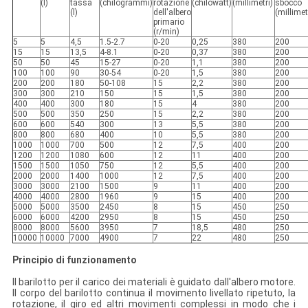
(l)
tassa
(chilogrammi)
rotazione
(chilowatt)
(millimetri)
sbocco
(l)
dell'albero
(millimet
primario
(r/min)
5
5
4,5
1.5-2.7
0-20
0,25
380
200
15
15
13,5
4-8.1
0-20
0,37
380
200
50
50
45
15-27
0-20
1,1
380
200
100
100
90
30-54
0-20
1,5
380
200
200
200
180
50-108
15
2,2
380
200
300
300
210
150
15
1,5
380
200
400
400
300
180
15
4
380
200
500
500
350
250
15
2,2
380
200
600
600
540
300
13
5,5
380
200
800
800
680
400
10
5,5
380
200
1000
1000
700
500
12
7,5
400
200
1200
1200
1080
600
12
11
400
200
1500
1500
1050
750
12
5,5
400
200
2000
2000
1400
1000
12
7,5
400
200
3000
3000
2100
1500
9
11
400
200
4000
4000
2800
1960
9
15
400
200
5000
5000
3500
2450
8
15
450
250
6000
6000
4200
2950
8
15
450
250
8000
8000
5600
3950
7
18,5
480
250
10000
10000
7000
4900
7
22
480
250
Principio di funzionamento
Il barilotto per il carico dei materiali è guidato dall'albero motore.
Il corpo del barilotto continua il movimento livellato ripetuto, la
rotazione, il giro ed altri movimenti complessi in modo che i