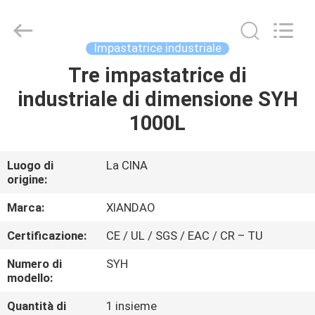
Jiangsu
XIANDAO
Drying
Technology
Co.,
Impastatrice industriale
Ltd..
All
Tre impastatrice di
CASA
Rights
Reserved.
industriale di dimensione SYH
PRODOTTI
1000L
CIRCA
Luogo di
La CINA
origine:
NOI
Marca:
XIANDAO
GIRO
Certificazione:
CE / UL / SGS / EAC / CR – TU
DELLA
Numero di
SYH
FABBRICA
modello:
Quantità di
1 insieme