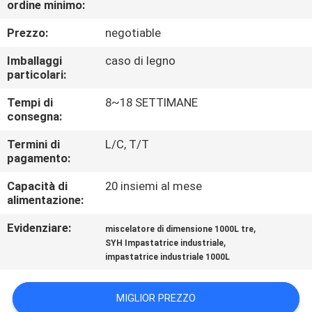
ordine minimo:
CONTROLLO
DI
Prezzo:
negotiable
QUALITÀ
Imballaggi
caso di legno
particolari:
CONTATTICI
Tempi di
8~18 SETTIMANE
consegna:
NOTIZIA
Termini di
L/C, T/T
pagamento:
Capacità di
20 insiemi al mese
RICHIEDA
alimentazione:
UNA
Evidenziare:
,
miscelatore di dimensione 1000L tre
CITAZIONE
,
SYH Impastatrice industriale
impastatrice industriale 1000L
MAPPA
MIGLIOR PREZZO
DEL