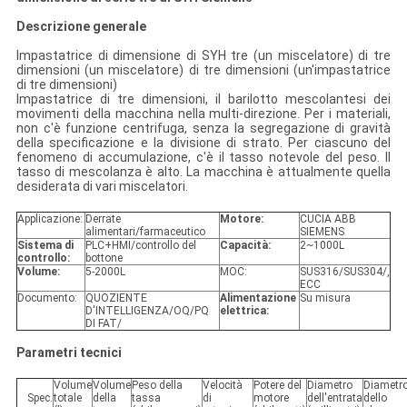
Descrizione generale
Impastatrice di dimensione di SYH tre (un miscelatore) di tre
dimensioni (un miscelatore) di tre dimensioni (un'impastatrice
di tre dimensioni)
Impastatrice di tre dimensioni, il barilotto mescolantesi dei
movimenti della macchina nella multi-direzione. Per i materiali,
non c'è funzione centrifuga, senza la segregazione di gravità
della specificazione e la divisione di strato. Per ciascuno del
fenomeno di accumulazione, c'è il tasso notevole del peso. Il
tasso di mescolanza è alto. La macchina è attualmente quella
desiderata di vari miscelatori.
Applicazione:
Derrate
Motore:
CUCIA ABB
alimentari/farmaceutico
SIEMENS
Sistema di
PLC+HMI/controllo del
Capacità:
2~1000L
controllo:
bottone
Volume:
5-2000L
MOC:
SUS316/SUS304/,
ECC
Documento:
QUOZIENTE
Alimentazione
Su misura
D'INTELLIGENZA/OQ/PQ
elettrica:
DI FAT/
Parametri tecnici
Volume
Volume
Peso della
Velocità
Potere del
Diametro
Diametr
Spec.
totale
della
tassa
di
motore
dell'entrata
dello