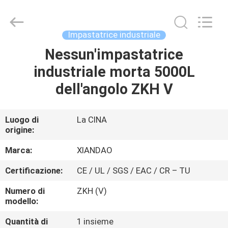
Jiangsu
XIANDAO
Drying
Technology
Co.,
Impastatrice industriale
Ltd..
All
Nessun'impastatrice
CASA
Rights
Reserved.
industriale morta 5000L
PRODOTTI
dell'angolo ZKH V
CIRCA
Luogo di
La CINA
origine:
NOI
Marca:
XIANDAO
GIRO
Certificazione:
CE / UL / SGS / EAC / CR – TU
DELLA
Numero di
ZKH (V)
FABBRICA
modello:
Quantità di
1 insieme