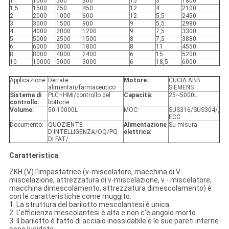
1
1000
500
300
15
3
1800
1,5
1500
750
450
12
4
2100
2
2000
1000
600
12
5,5
2450
3
3000
1500
900
9
5,5
2980
4
4000
2000
1200
9
7,5
3300
5
5000
2500
1500
8
7,5
3880
6
6000
3000
1800
8
11
4550
8
8000
4000
2400
6
15
5200
10
10000
5000
3000
6
18,5
6000
Applicazione:
Derrate
Motore:
CUCIA ABB
alimentari/farmaceutico
SIEMENS
Sistema di
PLC+HMI/controllo del
Capacità:
25~5000L
controllo:
bottone
Volume:
50-10000L
MOC:
SUS316/SUS304/,
ECC
Documento:
QUOZIENTE
Alimentazione
Su misura
D'INTELLIGENZA/OQ/PQ
elettrica:
DI FAT/
Caratteristica
ZKH (V) l'impastatrice (v-miscelatore, macchina di V-
miscelazione, attrezzatura di v-miscelazione, v - miscelatore,
macchina dimescolamento, attrezzatura dimescolamento) è
con le caratteristiche come muggito:
1. La struttura del barilotto mescolantesi è unica.
2. L'efficienza mescolantesi è alta e non c'è angolo morto.
3. Il barilotto è fatto di acciaio inossidabile e le sue pareti interne