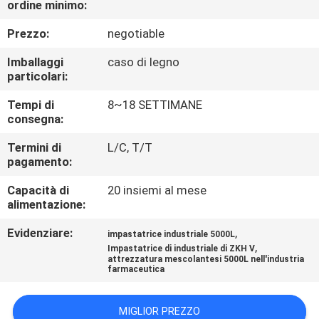
ordine minimo:
CONTROLLO
DI
Prezzo:
negotiable
QUALITÀ
Imballaggi
caso di legno
particolari:
CONTATTICI
Tempi di
8~18 SETTIMANE
consegna:
NOTIZIA
Termini di
L/C, T/T
pagamento:
Capacità di
20 insiemi al mese
RICHIEDA
alimentazione:
UNA
Evidenziare:
,
impastatrice industriale 5000L
CITAZIONE
,
Impastatrice di industriale di ZKH V
attrezzatura mescolantesi 5000L nell'industria
farmaceutica
MAPPA
DEL
MIGLIOR PREZZO