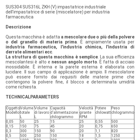
SUS304 SUS316L ZKH (V) impastatrice industriale
dell'impastatrice di serie (miscelatore) per industria
farmaceutica
Descrizione
Questa macchina è adatta
a mescolare due o più della polvere
o del granello di materia prima
. È ampiamente usata per
industria farmaceutica, l'industria chimica, l'industria di
derrate alimentari ecc
.
La struttura di questa macchina è semplice
. La sua efficienza
mescolantesi è alto e
nessun angolo morto
. È fatta di acciaio
inossidabile. È interna e la parete esterna è elaborata con
lucidare. Il suo campo di applicazione è ampio. Il mescolatore
può essere fornito dai requisiti delle materie prime che
contengono la polvere fine, il blocco e determinata umidità
come richiesta.
TECHNICALPARAMETERS
Oggetto
Volume
Volume
Capacità
Velocità
Potere
Peso
Modello
totale
di lavoro
d'alimentazione
girante
chilowatt
chilogrammo
L
L
chilogrammo
RPM
0,05
50
25
15
25
0,55
500
0,15
150
75
45
20
0,75
650
0,3
300
150
90
20
1,1
820
0,5
500
250
150
18
1,5
1250