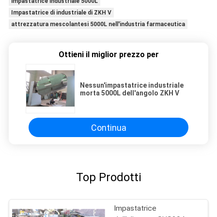
impastatrice industriale 5000L
Impastatrice di industriale di ZKH V
attrezzatura mescolantesi 5000L nell'industria farmaceutica
Ottieni il miglior prezzo per
Nessun'impastatrice industriale
morta 5000L dell'angolo ZKH V
Continua
Top Prodotti
Impastatrice