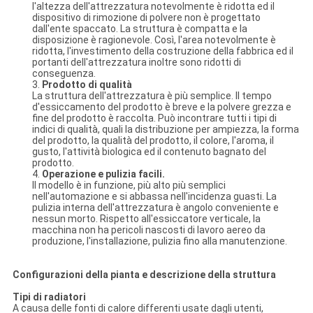
l'altezza dell'attrezzatura notevolmente è ridotta ed il
dispositivo di rimozione di polvere non è progettato
dall'ente spaccato. La struttura è compatta e la
disposizione è ragionevole. Così, l'area notevolmente è
ridotta, l'investimento della costruzione della fabbrica ed il
portanti dell'attrezzatura inoltre sono ridotti di
conseguenza.
3.
Prodotto di qualità
La struttura dell'attrezzatura è più semplice. Il tempo
d'essiccamento del prodotto è breve e la polvere grezza e
fine del prodotto è raccolta. Può incontrare tutti i tipi di
indici di qualità, quali la distribuzione per ampiezza, la forma
del prodotto, la qualità del prodotto, il colore, l'aroma, il
gusto, l'attività biologica ed il contenuto bagnato del
prodotto.
4.
Operazione e pulizia facili.
Il modello è in funzione, più alto più semplici
nell'automazione e si abbassa nell'incidenza guasti. La
pulizia interna dell'attrezzatura è angolo conveniente e
nessun morto. Rispetto all'essiccatore verticale, la
macchina non ha pericoli nascosti di lavoro aereo da
produzione, l'installazione, pulizia fino alla manutenzione.
Configurazioni della pianta e descrizione della struttura
Tipi di radiatori
A causa delle fonti di calore differenti usate dagli utenti,