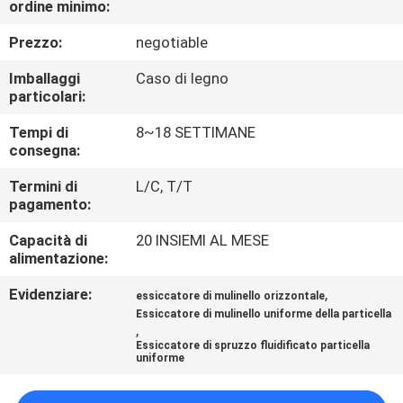
ordine minimo:
CONTROLLO
DI
Prezzo:
negotiable
QUALITÀ
Imballaggi
Caso di legno
particolari:
CONTATTICI
Tempi di
8~18 SETTIMANE
consegna:
NOTIZIA
Termini di
L/C, T/T
pagamento:
Capacità di
20 INSIEMI AL MESE
RICHIEDA
alimentazione:
UNA
Evidenziare:
,
essiccatore di mulinello orizzontale
CITAZIONE
Essiccatore di mulinello uniforme della particella
,
Essiccatore di spruzzo fluidificato particella
MAPPA
uniforme
DEL