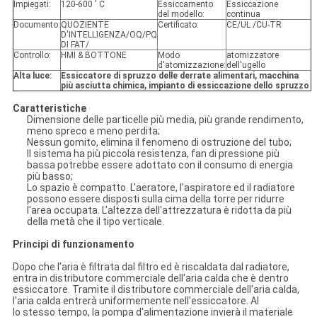
Impiegati:
120-600 ' C
Essiccamento
Essiccazione
del modello:
continua
Documento:
QUOZIENTE
Certificato:
CE/UL /CU-TR
D'INTELLIGENZA/OQ/PQ
DI FAT/
Controllo:
HMI & BOTTONE
Modo
atomizzatore
d'atomizzazione:
dell'ugello
Alta luce:
Essiccatore di spruzzo delle derrate alimentari, macchina
più asciutta chimica, impianto di essiccazione dello spruzzo
Caratteristiche
Dimensione delle particelle più media, più grande rendimento,
meno spreco e meno perdita;
Nessun gomito, elimina il fenomeno di ostruzione del tubo;
Il sistema ha più piccola resistenza, fan di pressione più
bassa potrebbe essere adottato con il consumo di energia
più basso;
Lo spazio è compatto. L'aeratore, l'aspiratore ed il radiatore
possono essere disposti sulla cima della torre per ridurre
l'area occupata. L'altezza dell'attrezzatura è ridotta da più
della metà che il tipo verticale.
Principi di funzionamento
Dopo che l'aria è filtrata dal filtro ed è riscaldata dal radiatore,
entra in distributore commerciale dell'aria calda che è dentro
essiccatore. Tramite il distributore commerciale dell'aria calda,
l'aria calda entrerà uniformemente nell'essiccatore. Al
lo stesso tempo, la pompa d'alimentazione invierà il materiale