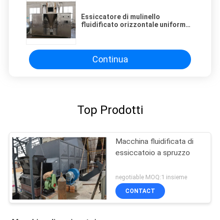
Essiccatore di mulinello
fluidificato orizzontale uniforme
della particella
Continua
Top Prodotti
Macchina fluidificata di
essiccatoio a spruzzo
negotiable MOQ:1 insieme
CONTACT