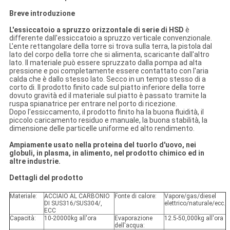
Breve introduzione
L'essiccatoio a spruzzo orizzontale di serie di HSD
è
differente dall'essiccatoio a spruzzo verticale convenzionale.
L'ente rettangolare della torre si trova sulla terra, la pistola dal
lato del corpo della torre che si alimenta, scaricante dall'altro
lato. Il materiale può essere spruzzato dalla pompa ad alta
pressione e poi completamente essere contattato con l'aria
calda che è dallo stesso lato. Secco in un tempo stesso di a
corto di. Il prodotto finito cade sul piatto inferiore della torre
dovuto gravità ed il materiale sul piatto è passato tramite la
ruspa spianatrice per entrare nel porto di ricezione.
Dopo l'essiccamento, il prodotto finito ha la buona fluidità, il
piccolo caricamento residuo e manuale, la buona stabilità, la
dimensione delle particelle uniforme ed alto rendimento.
Ampiamente usato nella proteina del tuorlo d'uovo, nei
globuli, in plasma, in alimento, nel prodotto chimico ed in
altre industrie.
Dettagli del prodotto
Materiale:
ACCIAIO AL CARBONIO
Fonte di calore:
Vapore/gas/diesel
DI SUS316/SUS304/,
elettrico/naturale/ecc.
ECC
Capacità:
10-20000kg all'ora
Evaporazione
12.5-50,000kg all'ora
dell'acqua: