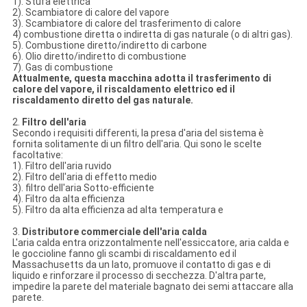
1). Stufa elettrica
2). Scambiatore di calore del vapore
3). Scambiatore di calore del trasferimento di calore
4) combustione diretta o indiretta di gas naturale (o di altri gas).
5). Combustione diretto/indiretto di carbone
6). Olio diretto/indiretto di combustione
7). Gas di combustione
Attualmente, questa macchina adotta il trasferimento di
calore del vapore, il riscaldamento elettrico ed il
riscaldamento diretto del gas naturale.
2.
Filtro dell'aria
Secondo i requisiti differenti, la presa d'aria del sistema è
fornita solitamente di un filtro dell'aria. Qui sono le scelte
facoltative:
1). Filtro dell'aria ruvido
2). Filtro dell'aria di effetto medio
3). filtro dell'aria Sotto-efficiente
4). Filtro da alta efficienza
5). Filtro da alta efficienza ad alta temperatura e
3.
Distributore commerciale dell'aria calda
L'aria calda entra orizzontalmente nell'essiccatore, aria calda e
le goccioline fanno gli scambi di riscaldamento ed il
Massachusetts da un lato, promuove il contatto di gas e di
liquido e rinforzare il processo di secchezza. D'altra parte,
impedire la parete del materiale bagnato dei semi attaccare alla
parete.