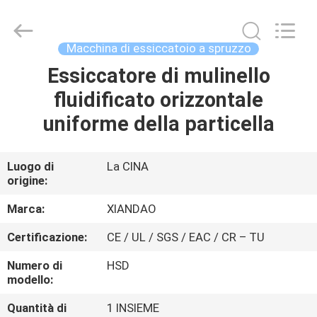
Jiangsu
XIANDAO
Drying
Technology
Co.,
Macchina di essiccatoio a spruzzo
Ltd..
All
Essiccatore di mulinello
CASA
Rights
Reserved.
fluidificato orizzontale
PRODOTTI
uniforme della particella
CIRCA
Luogo di
La CINA
origine:
NOI
Marca:
XIANDAO
GIRO
Certificazione:
CE / UL / SGS / EAC / CR – TU
DELLA
Numero di
HSD
FABBRICA
modello:
Quantità di
1 INSIEME