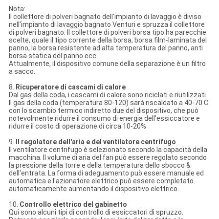
Nota:
Il collettore di polveri bagnato dell'impianto di lavaggio è diviso
nell'impianto di lavaggio bagnato Venturi e spruzza il collettore
di polveri bagnato. Il collettore di polveri borsa tipo ha parecchie
scelte, quale il tipo corrente della borsa, borsa film-laminata del
panno, la borsa resistente ad alta temperatura del panno, anti
borsa statica del panno ecc.
Attualmente, il dispositivo comune della separazione è un filtro
a sacco.
8.
Ricuperatore di cascami di calore
Dal gas della coda, i cascami di calore sono riciclati e riutilizzati.
Il gas della coda (temperatura 80-120) sarà riscaldato a 40-70 C
con lo scambio termico indiretto due del dispositivo, che può
notevolmente ridurre il consumo di energia dell'essiccatore e
ridurre il costo di operazione di circa 10-20%
9.
Il regolatore dell'aria e del ventilatore centrifugo
Il ventilatore centrifugo è selezionato secondo la capacità della
macchina. Il volume di aria del fan può essere regolato secondo
la pressione della torre e della temperatura dello sbocco &
dell'entrata. La forma di adeguamento può essere manuale ed
automatica e l'azionatore elettrico può essere completato
automaticamente aumentando il dispositivo elettrico.
10.
Controllo elettrico del gabinetto
Qui sono alcuni tipi di controllo di essiccatori di spruzzo.