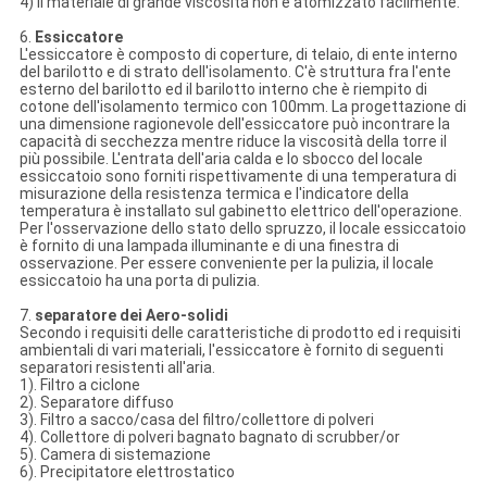
4) il materiale di grande viscosità non è atomizzato facilmente.
6.
Essiccatore
L'essiccatore è composto di coperture, di telaio, di ente interno
del barilotto e di strato dell'isolamento. C'è struttura fra l'ente
esterno del barilotto ed il barilotto interno che è riempito di
cotone dell'isolamento termico con 100mm. La progettazione di
una dimensione ragionevole dell'essiccatore può incontrare la
capacità di secchezza mentre riduce la viscosità della torre il
più possibile. L'entrata dell'aria calda e lo sbocco del locale
essiccatoio sono forniti rispettivamente di una temperatura di
misurazione della resistenza termica e l'indicatore della
temperatura è installato sul gabinetto elettrico dell'operazione.
Per l'osservazione dello stato dello spruzzo, il locale essiccatoio
è fornito di una lampada illuminante e di una finestra di
osservazione. Per essere conveniente per la pulizia, il locale
essiccatoio ha una porta di pulizia.
7.
separatore dei Aero-solidi
Secondo i requisiti delle caratteristiche di prodotto ed i requisiti
ambientali di vari materiali, l'essiccatore è fornito di seguenti
separatori resistenti all'aria.
1). Filtro a ciclone
2). Separatore diffuso
3). Filtro a sacco/casa del filtro/collettore di polveri
4). Collettore di polveri bagnato bagnato di scrubber/or
5). Camera di sistemazione
6). Precipitatore elettrostatico